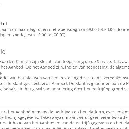
1
d.nl
kbaar van maandag tot en met woensdag van 09:00 tot 23:00, donde
rdag en zondag van 10:00 tot 00:00)
id
arden Klanten zijn slechts van toepassing op de Service. Takeawa
r het Aanbod. Op het Aanbod zijn, indien van toepassing, de alge
g.
ddel van het plaatsen van een Bestelling direct een Overeenkomst 
oor de Klant geselecteerde Aanbod. De Klant is gebonden aan de B
g, behalve in het geval van annulering door het Bedrijf op grond va
ert het Aanbod namens de Bedrijven op het Platform, overeenkom
de Bedrijfsgegevens. Takeaway.com aanvaardt geen verantwoordeli
r de inhoud van het Aanbod en van de Bedrijfsgegevens op het Pla
ieven gebruiken voor maaltijden en drankjes, die allergieën en in