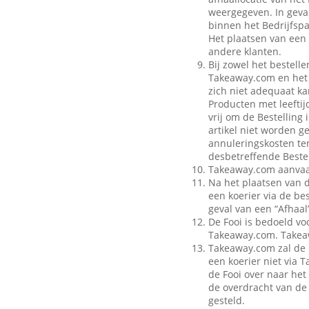
weergegeven. In geval
binnen het Bedrijfspa
Het plaatsen van een 
andere klanten.
Bij zowel het bestell
Takeaway.com en het B
zich niet adequaat ka
Producten met leeftij
vrij om de Bestelling
artikel niet worden g
annuleringskosten te
desbetreffende Bestel
Takeaway.com aanvaar
Na het plaatsen van 
een koerier via de be
geval van een “Afhaal”
De Fooi is bedoeld vo
Takeaway.com. Takeaw
Takeaway.com zal de 
een koerier niet via
de Fooi over naar het 
de overdracht van de 
gesteld.