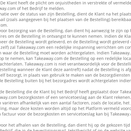
 De Klant heeft de plicht om onjuistheden in verstrekte of vermel
ay.com of het Bedrijf te melden.
atie over de status van zijn Bestelling, dient de Klant na het plaat
ail (zoals aangegeven bij het plaatsen van de Bestelling) bereikbaa
com.
voor bezorging van de Bestelling, dan dient hij aanwezig te zijn op
es om de Bestelling in ontvangst te kunnen nemen. Indien de Klan
eer de Bestelling wordt geleverd, en de Bestelling wordt geleverd
f zelf) zal Takeaway.com een redelijke inspanning verrichten om co
 waar de Bestelling moet worden achtergelaten. Indien Takeaway.c
op te nemen, kan Takeaway.com de Bestelling op een redelijke locat
achterlaten. Takeaway.com is niet verantwoordelijk voor de Bestellin
estelling wanneer de Klant deze aantreft) nadat de Bestelling is af
 zelf bezorgt, in plaats van gebruik te maken van de bezorgdienste
f de Bestelling buiten bij het bezorgadres wordt achtergelaten indie
de Bestelling die de Klant bij het Bedrijf heeft geplaatst door Ta
away.com bezorgkosten of een servicetoeslag aan de Klant rekenen
variëren afhankelijk van een aantal factoren, zoals de locatie, het
ing, maar deze kosten worden altijd op het Platform vermeld voor
en factuur voor de bezorgkosten en servicetoeslag kan bij Takeawa
voor het afhalen van de Bestelling, dan dient hij op de gekozen tijd
 Bedrijf, die in de bevestigingsmail, tekstbericht of op de website 