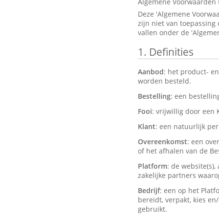
Algemene Voorwaarden 
Deze 'Algemene Voorwaar
zijn niet van toepassing
vallen onder de 'Algeme
1.
Definities
Aanbod
: het product- e
worden besteld.
Bestelling
: een bestelli
Fooi
: vrijwillig door een
Klant
: een natuurlijk pe
Overeenkomst
: een ove
of het afhalen van de Bes
Platform
: de website(s)
zakelijke partners waar
Bedrijf
: een op het Plat
bereidt, verpakt, kies e
gebruikt.