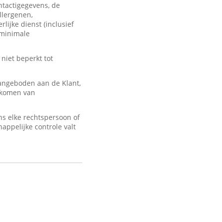
ontactigegevens, de
llergenen,
lijke dienst (inclusief
 minimale
 niet beperkt tot
angeboden aan de Klant,
d komen van
s elke rechtspersoon of
appelijke controle valt