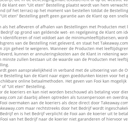
 de klant een “Uit eten” Bestelling plaatst wordt van hem verwacht d
nd (of het terras) op het moment van bestellen totdat de Bestellin
“Uit eten” Bestelling geeft geen garantie aan de Klant op een snell
en als het afleveren of afhalen van Bestellingen met Producten met 
edrijf op grond van geldende wet- en regelgeving de Klant om iden
n identificeren of niet voldoet aan de minimumleeftijdseisen, word
dsgrens van de Bestelling niet geleverd, en staat het Takeaway.com
 in zijn geheel te weigeren. Wanneer de Producten met leeftijdsgre
eleverd, kunnen er annuleringskosten aan de Klant in rekening wo
n minste zullen bestaan uit de waarde van de Producten met leefti
ling.
dt geen aansprakelijkheid in verband met de uitvoering van de 
de Bestelling kan de Klant naar eigen goeddunken kiezen voor het 
schikbare online betaalmethoden. Het geven van Fooi kan mogelijk n
 of “Uit eten” Bestelling.
or de koeriers en kan niet worden beschouwd als betaling voor die
ay.com zal daarbij alleen optreden als tussenpersoon en overdra
Fooi overmaken aan de koeriers als deze direct door Takeaway.com 
 Takeaway.com maar rechtstreeks door het Bedrijf wordt ingeschak
Bedrijf en is het Bedrijf verplicht de Fooi aan de koerier uit te be
Fooi van het Bedrijf naar de koerier niet garanderen of hiervoor 