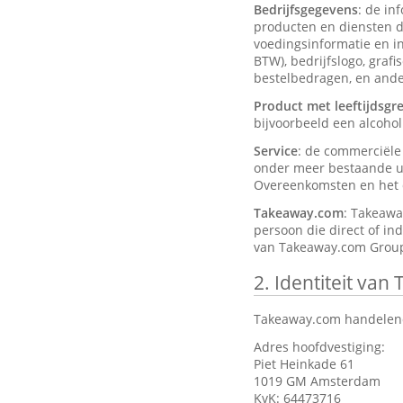
Bedrijfsgegevens
: de in
producten en diensten d
voedingsinformatie en ing
BTW), bedrijfslogo, graf
bestelbedragen, en ander
Product met leeftijdsgr
bijvoorbeeld een alcohol
Service
: de commerciël
onder meer bestaande ui
Overeenkomsten en het d
Takeaway.com
: Takeawa
persoon die direct of in
van Takeaway.com Group
2.
Identiteit van
Takeaway.com handelend
Adres hoofdvestiging:
Piet Heinkade 61
1019 GM Amsterdam
KvK: 64473716