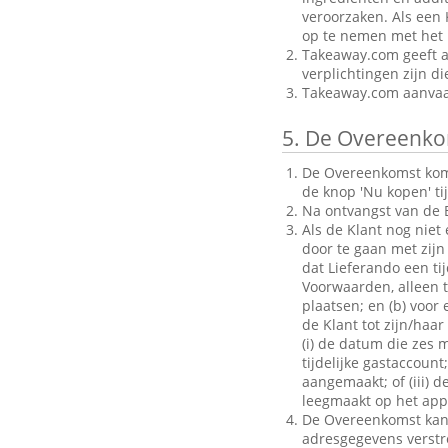
veroorzaken. Als een 
op te nemen met het B
Takeaway.com geeft al
verplichtingen zijn d
Takeaway.com aanvaar
5.
De Overeenko
De Overeenkomst komt 
de knop 'Nu kopen' ti
Na ontvangst van de B
Als de Klant nog niet
door te gaan met zijn 
dat Lieferando een ti
Voorwaarden, alleen to
plaatsen; en (b) voo
de Klant tot zijn/haar
(i) de datum die zes 
tijdelijke gastaccoun
aangemaakt; of (iii) d
leegmaakt op het appa
De Overeenkomst kan a
adresgegevens verstrek