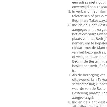
een adres niet nodig.
onverwijld aan Takeaw
In verband met inform
telefonisch of per e-m
Bedrijf als Takeaway.
Indien de Klant kiest 
aangegeven bezorgadr
het afleveradres wann
plaats van het Bedrij
nemen, om te bepalen
contact met de Klant 
van het bezorgadres, 
of veiligheid van de B
Bedrijf de Bestelling
beslist het Bedrijf o
is.
Als de bezorging van 
uitgevoerd, kan Take
servicetoeslag kunnen 
waarde van de Bestell
Bestelling plaatst. E
aangevraagd.
Indien de Klant kiest 
afhaallocatie van het