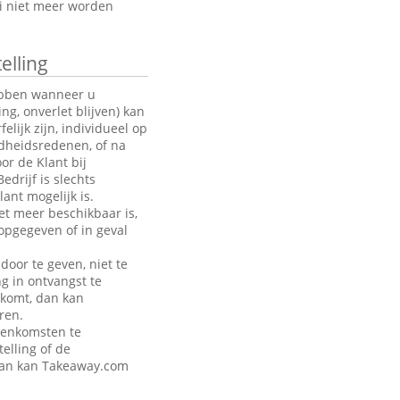
oi niet meer worden
elling
hebben wanneer u
g, onverlet blijven) kan
ijk zijn, individueel op
ndheidsredenen, of na
or de Klant bij
drijf is slechts
ant mogelijk is.
et meer beschikbaar is,
opgegeven of in geval
door te geven, niet te
ng in ontvangst te
akomt, dan kan
ren.
eenkomsten te
telling of de
 dan kan Takeaway.com