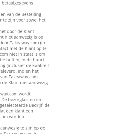
de betaalgegevens
sen van de Bestelling
r te zijn voor zowel het
 het door de Klant
t niet aanwezig is op
 door Takeaway.com (in
ntact met de Klant op te
om niet in staat is om
ie buiten, in de buurt
g (inclusief de kwaliteit
geleverd. Indien het
n van Takeaway.com,
n de Klant niet aanwezig
keaway.com wordt
. De bezorgkosten en
 geselecteerde Bedrijf, de
dat een klant een
y.com worden
 aanwezig te zijn op de
van Takeaway.com is