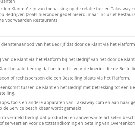
Klanten
den Klanten' zijn van toepassing op de relatie tussen Takeaway.
 op Bedrijven (zoals hieronder gedefinieerd, maar inclusief Restaur
ne Voorwaarden Restaurants'.
n dienstenaanbod van het Bedrijf dat door de Klant via het Platform 
ng van de Klant via het Platform bij het Bedrijf van het door de Kla
 Klant betaald bedrag dat bestemd is voor de koerier die de Bestelli
rsoon of rechtspersoon die een Bestelling plaats via het Platform.
reenkomst tussen de Klant en het Bedrijf met betrekking tot een Be
telling.
, apps, tools en andere apparaten van Takeaway.com en aan haar ge
op de Service beschikbaar wordt gemaakt.
form vermeld bedrijf dat producten en aanverwante artikelen beschik
n/of serveert en voor de totstandkoming en betaling van Overeenko