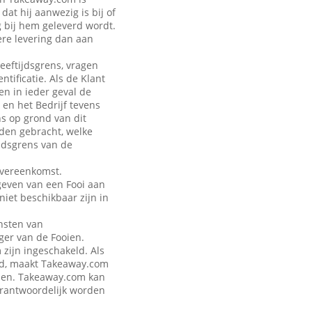
at hij aanwezig is bij of
g bij hem geleverd wordt.
ere levering dan aan
leeftijdsgrens, vragen
tificatie. Als de Klant
en in ieder geval de
 en het Bedrijf tevens
ns op grond van dit
rden gebracht, welke
jdsgrens van de
Overeenkomst.
geven van een Fooi aan
iet beschikbaar zijn in
nsten van
ger van de Fooien.
zijn ingeschakeld. Als
eld, maakt Takeaway.com
talen. Takeaway.com kan
verantwoordelijk worden