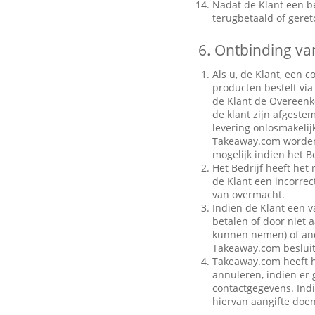
Nadat de Klant een be
terugbetaald of gere
6.
Ontbinding van
Als u, de Klant, een 
producten bestelt via
de Klant de Overeenk
de klant zijn afgeste
levering onlosmakelij
Takeaway.com worden g
mogelijk indien het Be
Het Bedrijf heeft het
de Klant een incorre
van overmacht.
Indien de Klant een v
betalen of door niet a
kunnen nemen) of ande
Takeaway.com besluit
Takeaway.com heeft h
annuleren, indien er g
contactgegevens. Indi
hiervan aangifte doen 