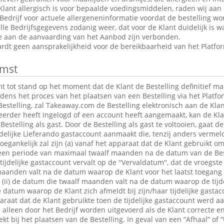
Klant allergisch is voor bepaalde voedingsmiddelen, raden wij aan
edrijf voor actuele allergeneninformatie voordat de bestelling wor
le Bedrijfsgegevens zodanig weer, dat voor de Klant duidelijk is wa
ie aan de aanvaarding van het Aanbod zijn verbonden.
dt geen aansprakelijkheid voor de bereikbaarheid van het Platfo
mst
tot stand op het moment dat de Klant de Bestelling definitief maa
jdens het proces van het plaatsen van een Bestelling via het Platfo
estelling, zal Takeaway.com de Bestelling elektronisch aan de Klan
 eerder heeft ingelogd of een account heeft aangemaakt, kan de K
Bestelling als gast. Door de Bestelling als gast te voltooien, gaat 
jdelijke Lieferando gastaccount aanmaakt die, tenzij anders verme
egankelijk zal zijn (a) vanaf het apparaat dat de Klant gebruikt om
r een periode van maximaal twaalf maanden na de datum van de Bes
 tijdelijke gastaccount vervalt op de ''Vervaldatum'', dat de vroegst
maanden valt na de datum waarop de Klant voor het laatst toegang 
t; (ii) de datum die twaalf maanden valt na de datum waarop de tijde
e datum waarop de Klant zich afmeldt bij zijn/haar tijdelijke gastac
raat dat de Klant gebruikte toen de tijdelijke gastaccount werd 
lleen door het Bedrijf worden uitgevoerd als de Klant correcte en
t bij het plaatsen van de Bestelling. In geval van een “Afhaal” of “U