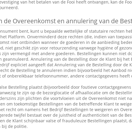
vestiging van het betalen van de Fooi heeft ontvangen, kan de Fo
tourneerd.
 de Overeenkomst en annulering van de Best
consument bent, kunt u bepaalde wettelijke of statutaire rechten 
 het Platform. Onverminderd deze rechten (die, indien van toepassin
omst niet ontbinden wanneer de goederen in de aanbieding bederfel
md, niet geschikt zijn voor retourzending vanwege hygiëne of gezo
k zijn vermengd met andere goederen. Bestellingen kunnen niet do
eannuleerd. Annulering van de Bestelling door de Klant bij het Be
drijf expliciet aangeeft dat Annulering van de Bestelling door de Kl
 recht de Bestelling te annuleren indien bijvoorbeeld het Aanbod ni
ct of onbereikbaar telefoonnummer, andere contactgegevens heeft 
alse Bestelling plaatst (bijvoorbeeld door foutieve contactgegevens 
anwezig te zijn op de bezorglocatie of afhaallocatie om de Bestelli
rszins zijn plichten die voortvloeien uit de Overeenkomst niet n
en om toekomstige Bestellingen van de betreffende Klant te weige
et recht om namens het Bedrijf Bestellingen te weigeren en Over
erede twijfel bestaat over de juistheid of authenticiteit van de Bes
en de Klant schijnbaar valse of frauduleuze Bestellingen plaatst,
bij de politie.