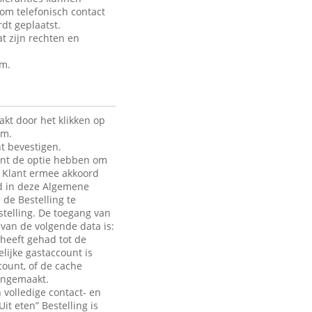
 om telefonisch contact
dt geplaatst.
t zijn rechten en
rm.
kt door het klikken op
rm.
t bevestigen.
lant de optie hebben om
de Klant ermee akkoord
ld in deze Algemene
 de Bestelling te
telling. De toegang van
e van de volgende data is:
heeft gehad tot de
lijke gastaccount is
count, of de cache
aangemaakt.
 volledige contact- en
it eten” Bestelling is